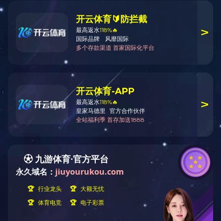
淳，注册资金3000万，占地面积3万平方米。是国内较早涉足自主研
发精密数控乐鱼（中国）的企业之一。
数十年来，我司专注于生产/研发数控精密乐鱼（中国），并成功申
请六十余项专利技术。目前，乐鱼官方网页版逐渐发展成为一家集研
发、设计、制造、销售、安装、服务、进出口业务为一体的机械制造
企业。
为满足市场需求，公司开发出多款具有自主知识产权的数控精密
乐鱼（中国），充分满足了医疗、汽配、通讯等行业高精度、复杂的
零件需求。产品畅销全国30余个省、市、自治区，并且出口到美
国、墨西哥、法国、巴基斯坦、伊朗、土耳其等10多个国家和地
区。
多年来，乐鱼官方网页版不仅生产数控精密乐鱼（中国），同时
还为客户提供生产线优化、工程安装、设备生命周期维护等全面解决
方案，在业界具有较高知名度。经过长时间的技术创新、市场开拓和
品牌积累，公司已发展成为国内专业的数控精密乐鱼（中国）制造企
业。在未来，我们将继续用心倾听客户的需求，勇于创新，不断探索
机械技术的新潮流，以富有竞争力的产品为客户提供零件生产整体解
决方案。