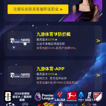



